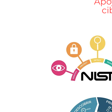
Apoy
ci