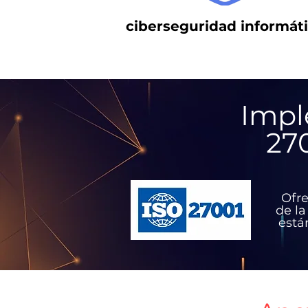
ciberseguridad informát
Impl
270
Ofre
de la
está