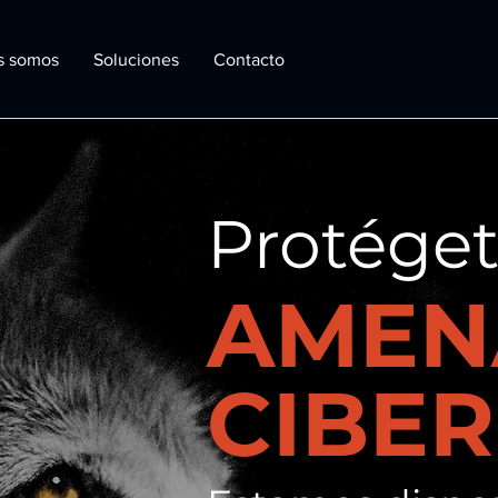
s somos
Soluciones
Contacto
Protéget
AMEN
CIBER