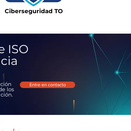
Ciberseguridad TO
e ISO
cia
ación
Entre en contacto
de los
ción.