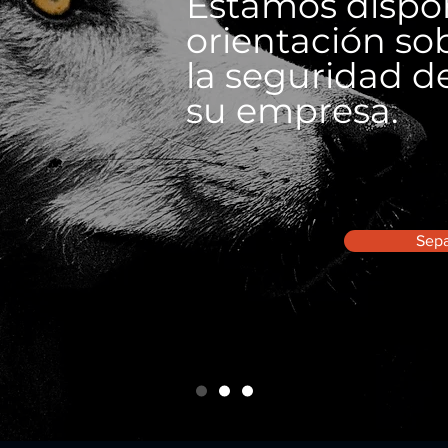
Estamos dispon
orientación so
la seguridad d
su empresa.
Sep